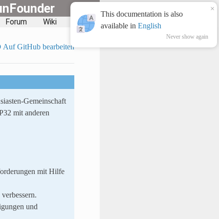
unFounder
×
This documentation is also
Forum
Wiki
Blog
available in
English
Never show again
Auf GitHub bearbeiten
siasten-Gemeinschaft
SP32 mit anderen
orderungen mit Hilfe
 verbessern.
digungen und