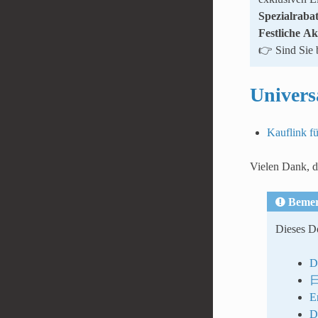
Spezialrabat
Festliche A
👉 Sind Sie b
Univers
Kauflink f
Vielen Dank, d
Beme
Dieses Do
D
E
Di