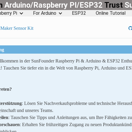
rn
Arduino/Raspberry PI/ESP32
Trust
S
berry Pi
For Arduino
ESP32
Online Tutorial
 Maker Sensor Kit
ng
illkommen in der SunFounder Raspberry Pi & Arduino & ESP32 Enthu
! Tauchen Sie tiefer ein in die Welt von Raspberry Pi, Arduino und E
reten?
erstützung
: Lösen Sie Nachverkaufsprobleme und technische Herausf
inschaft und unseres Teams.
ilen
: Tauschen Sie Tipps und Anleitungen aus, um Ihre Fähigkeiten zu
orschauen
: Erhalten Sie frühzeitigen Zugang zu neuen Produktankün
inblicken.