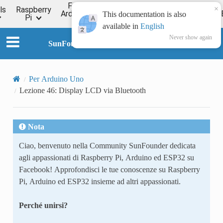
For
×
ls
Raspberry
Online
Arduino
ESP32
Forum
Wiki
This documentation is also
Pi
Tutorial
available in
English
Never show again
SunFounder Universal Maker Sensor Kit
Per Arduino Uno
Lezione 46: Display LCD via Bluetooth
Nota
Ciao, benvenuto nella Community SunFounder dedicata
agli appassionati di Raspberry Pi, Arduino ed ESP32 su
Facebook! Approfondisci le tue conoscenze su Raspberry
Pi, Arduino ed ESP32 insieme ad altri appassionati.
Perché unirsi?