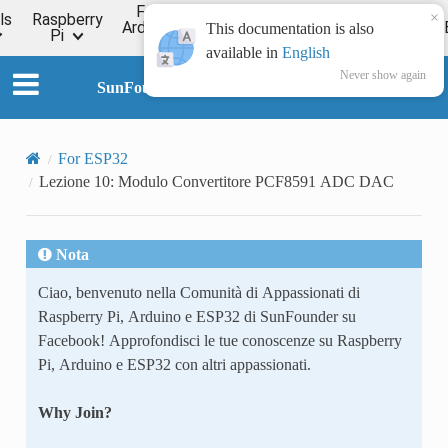
For
×
ls
Raspberry
Online
Arduino
ESP32
Forum
Wiki
This documentation is also
Pi
Tutorial
available in
English
Never show again
SunFounder Universal Maker Sensor Kit
For ESP32
Lezione 10: Modulo Convertitore PCF8591 ADC DAC
Nota
Ciao, benvenuto nella Comunità di Appassionati di
Raspberry Pi, Arduino e ESP32 di SunFounder su
Facebook! Approfondisci le tue conoscenze su Raspberry
Pi, Arduino e ESP32 con altri appassionati.
Why Join?