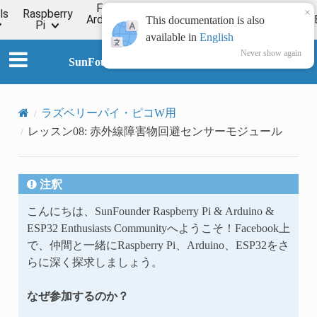
For
×
ls
Raspberry
Online
Arduino
ESP32
Forum
Wiki
This documentation is also
Pi
Tutorial
available in
English
Never show again
SunFounder Universal Maker Sensor Kit
ラズベリーパイ・ピコW用
レッスン08: 赤外線障害物回避センサーモジュール
注釈
こんにちは、SunFounder Raspberry Pi & Arduino &
ESP32 Enthusiasts Communityへようこそ！Facebook上
で、仲間と一緒にRaspberry Pi、Arduino、ESP32をさ
らに深く探求しましょう。
なぜ参加するのか？