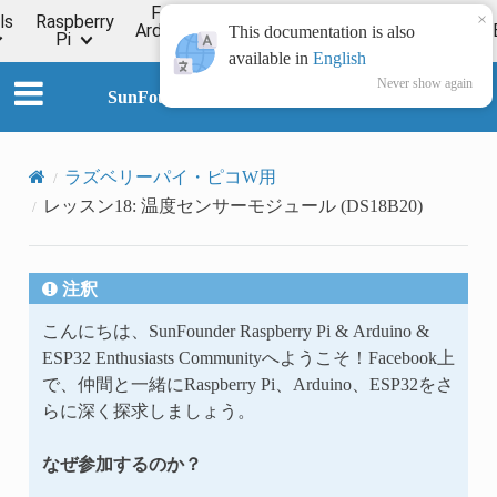
For
×
ls
Raspberry
Online
Arduino
ESP32
Forum
Wiki
This documentation is also
Pi
Tutorial
available in
English
Never show again
SunFounder Universal Maker Sensor Kit
ラズベリーパイ・ピコW用
レッスン18: 温度センサーモジュール (DS18B20)
注釈
こんにちは、SunFounder Raspberry Pi & Arduino &
ESP32 Enthusiasts Communityへようこそ！Facebook上
で、仲間と一緒にRaspberry Pi、Arduino、ESP32をさ
らに深く探求しましょう。
なぜ参加するのか？