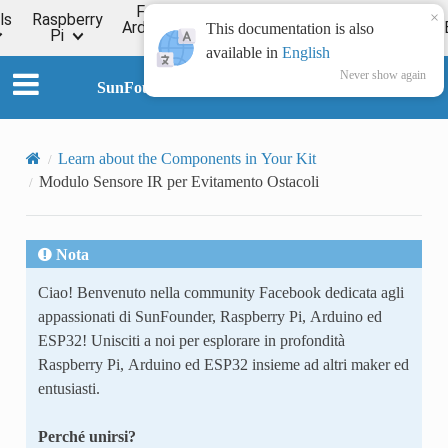
For
×
ls
Raspberry
Online
Arduino
ESP32
Forum
Wiki
This documentation is also
Pi
Tutorial
available in
English
Never show again
SunFounder Universal Maker Sensor Kit
Learn about the Components in Your Kit
Modulo Sensore IR per Evitamento Ostacoli
Nota
Ciao! Benvenuto nella community Facebook dedicata agli
appassionati di SunFounder, Raspberry Pi, Arduino ed
ESP32! Unisciti a noi per esplorare in profondità
Raspberry Pi, Arduino ed ESP32 insieme ad altri maker ed
entusiasti.
Perché unirsi?