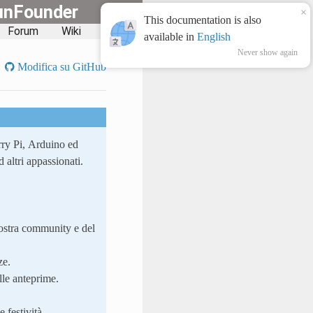
unFounder
×
This documentation is also
Forum
Wiki
Blog
available in
English
Never show again
Modifica su GitHub
ry Pi, Arduino ed
altri appassionati.
nostra community e del
ze.
lle anteprime.
 festività.