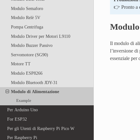
👉 Pronto a e
Modulo Semaforo
Modulo Relè 5V
Modulo 
Pompa Centrifuga
Modulo Driver per Motori L9110
Il modulo di al
Modulo Buzzer Passivo
l’inversione di
Servomotore (SG90)
essenziale per c
Motore TT
Modulo ESP8266
Modulo Bluetooth JDY-31
Modulo di Alimentazione
Example
Per Arduino Uno
For ESP32
Per gli Utenti di Raspberry Pi Pico W
Per Raspberry Pi