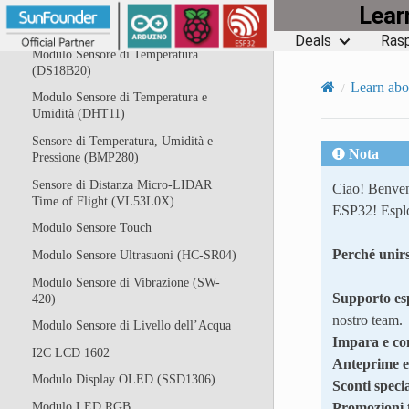
Lea
Modulo Encoder Rotativo
Deals
Rasp
Modulo Sensore di Temperatura
(DS18B20)
Learn abo
Modulo Sensore di Temperatura e
Umidità (DHT11)
Sensore di Temperatura, Umidità e
Nota
Pressione (BMP280)
Sensore di Distanza Micro-LIDAR
Ciao! Benven
Time of Flight (VL53L0X)
ESP32! Esplo
Modulo Sensore Touch
Perché unirs
Modulo Sensore Ultrasuoni (HC-SR04)
Modulo Sensore di Vibrazione (SW-
Supporto es
420)
nostro team.
Modulo Sensore di Livello dell’Acqua
Impara e co
I2C LCD 1602
Anteprime e
Modulo Display OLED (SSD1306)
Sconti specia
Promozioni f
Modulo LED RGB