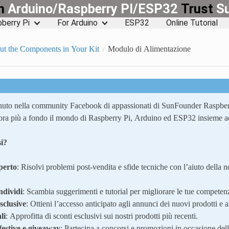
rn
Arduino/Raspberry PI/ESP32
Trust
S
berry Pi
For Arduino
ESP32
Online Tutorial
ut the Components in Your Kit
Modulo di Alimentazione
uto nella community Facebook di appassionati di SunFounder Raspber
ra più a fondo il mondo di Raspberry Pi, Arduino ed ESP32 insieme ad 
i?
perto
: Risolvi problemi post-vendita e sfide tecniche con l’aiuto della 
ndividi
: Scambia suggerimenti e tutorial per migliorare le tue competen
sclusive
: Ottieni l’accesso anticipato agli annunci dei nuovi prodotti e a
li
: Approfitta di sconti esclusivi sui nostri prodotti più recenti.
estive e giveaway
: Partecipa a concorsi e promozioni in occasione delle