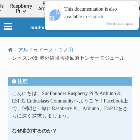
For
×
ls
Raspberry
Online
Arduino
ESP32
Forum
Wiki
This documentation is also
Pi
Tutorial
available in
English
Never show again
SunFounder Universal Maker Sensor Kit
アルドゥイーノ・ウノ用
レッスン08: 赤外線障害物回避センサーモジュール
注釈
こんにちは、SunFounder Raspberry Pi & Arduino &
ESP32 Enthusiasts Communityへようこそ！Facebook上
で、仲間と一緒にRaspberry Pi、Arduino、ESP32をさ
らに深く探求しましょう。
なぜ参加するのか？