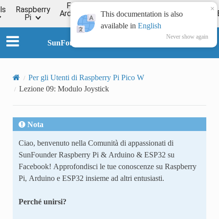
For
×
ls
Raspberry
Online
Arduino
ESP32
Forum
Wiki
This documentation is also
Pi
Tutorial
available in
English
Never show again
SunFounder Universal Maker Sensor Kit
Per gli Utenti di Raspberry Pi Pico W
Lezione 09: Modulo Joystick
Nota
Ciao, benvenuto nella Comunità di appassionati di
SunFounder Raspberry Pi & Arduino & ESP32 su
Facebook! Approfondisci le tue conoscenze su Raspberry
Pi, Arduino e ESP32 insieme ad altri entusiasti.
Perché unirsi?