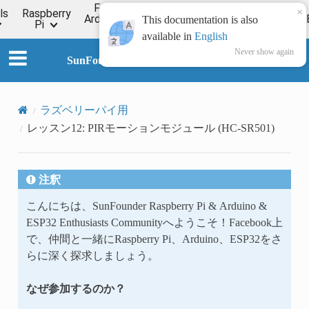
For
×
ls
Raspberry
Online
Arduino
ESP32
Forum
Wiki
This documentation is also
Pi
Tutorial
available in
English
Never show again
SunFounder Universal Maker Sensor Kit
ラズベリーパイ用
レッスン12: PIRモーションモジュール (HC-SR501)
注釈
こんにちは、SunFounder Raspberry Pi & Arduino &
ESP32 Enthusiasts Communityへようこそ！Facebook上
で、仲間と一緒にRaspberry Pi、Arduino、ESP32をさ
らに深く探求しましょう。
なぜ参加するのか？