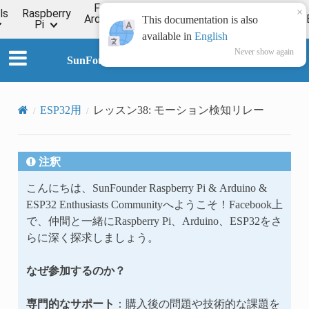
For
×
ls
Raspberry
Online
Arduino
ESP32
Forum
Wiki
This documentation is also
Pi
Tutorial
available in
English
Never show again
SunFounder Universal Maker Sensor Kit
ESP32用
レッスン38: モーション検知リレー
注釈
こんにちは、SunFounder Raspberry Pi & Arduino &
ESP32 Enthusiasts Communityへようこそ！Facebook上
で、仲間と一緒にRaspberry Pi、Arduino、ESP32をさ
らに深く探求しましょう。
なぜ参加するのか？
専門的なサポート
：購入後の問題や技術的な課題を