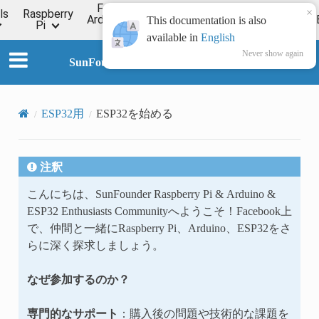
For
×
ls
Raspberry
Online
Arduino
ESP32
Forum
Wiki
This documentation is also
Pi
Tutorial
available in
English
Never show again
SunFounder Universal Maker Sensor Kit
ESP32用
ESP32を始める
注釈
こんにちは、SunFounder Raspberry Pi & Arduino &
ESP32 Enthusiasts Communityへようこそ！Facebook上
で、仲間と一緒にRaspberry Pi、Arduino、ESP32をさ
らに深く探求しましょう。
なぜ参加するのか？
専門的なサポート
：購入後の問題や技術的な課題を