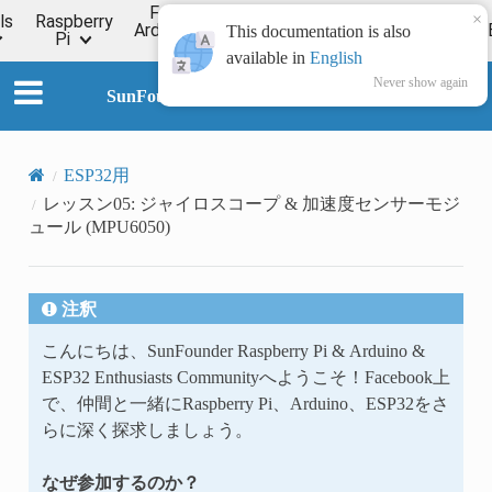
For
×
ls
Raspberry
Online
Arduino
ESP32
Forum
Wiki
This documentation is also
Pi
Tutorial
available in
English
Never show again
SunFounder Universal Maker Sensor Kit
ESP32用
レッスン05: ジャイロスコープ & 加速度センサーモジ
ュール (MPU6050)
注釈
こんにちは、SunFounder Raspberry Pi & Arduino &
ESP32 Enthusiasts Communityへようこそ！Facebook上
で、仲間と一緒にRaspberry Pi、Arduino、ESP32をさ
らに深く探求しましょう。
なぜ参加するのか？