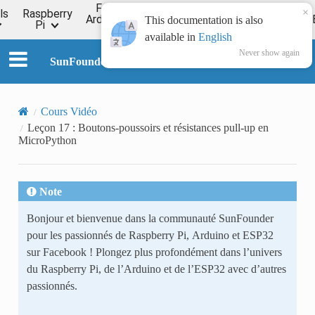
For
×
ls
Raspberry
Online
Arduino
ESP32
Forum
Wiki
This documentation is also
Pi
Tutorial
available in
English
Never show again
SunFounder Kepler Kit for Raspberry Pi Pico W
Cours Vidéo
Leçon 17 : Boutons-poussoirs et résistances pull-up en
MicroPython
Note
Bonjour et bienvenue dans la communauté SunFounder
pour les passionnés de Raspberry Pi, Arduino et ESP32
sur Facebook ! Plongez plus profondément dans l’univers
du Raspberry Pi, de l’Arduino et de l’ESP32 avec d’autres
passionnés.