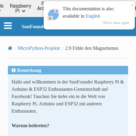
For
×
ls
Raspberry
Online
Arduino
ESP32
Forum
Wiki
This documentation is also
Pi
Tutorial
available in
English
Never show again
SunFounder Kepler Kit for Raspberry Pi Pico W
MicroPython-Projekte
2.9 Fühle den Magnetismus
Bemerkung
Hallo und willkommen in der SunFounder Raspberry Pi &
Arduino & ESP32 Enthusiasten-Gemeinschaft auf
Facebook! Tauchen Sie tiefer ein in die Welt von
Raspberry Pi, Arduino und ESP32 mit anderen
Enthusiasten.
Warum beitreten?