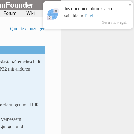
unFounder
×
This documentation is also
Forum
Wiki
Blog
available in
English
Never show again
Quelltext anzeigen
siasten-Gemeinschaft
SP32 mit anderen
orderungen mit Hilfe
 verbessern.
digungen und