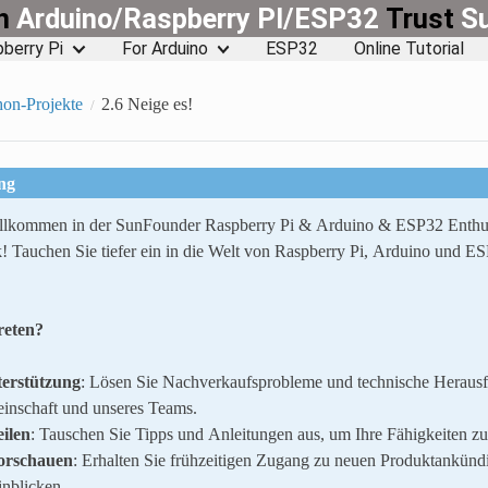
rn
Arduino/Raspberry PI/ESP32
Trust
S
berry Pi
For Arduino
ESP32
Online Tutorial
on-Projekte
2.6 Neige es!
ng
illkommen in der SunFounder Raspberry Pi & Arduino & ESP32 Enthu
! Tauchen Sie tiefer ein in die Welt von Raspberry Pi, Arduino und E
reten?
erstützung
: Lösen Sie Nachverkaufsprobleme und technische Herausf
inschaft und unseres Teams.
ilen
: Tauschen Sie Tipps und Anleitungen aus, um Ihre Fähigkeiten zu
orschauen
: Erhalten Sie frühzeitigen Zugang zu neuen Produktankün
inblicken.