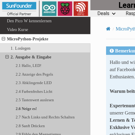
Lea
Über dieses Kit
Deals
Rasp
Den Pico W kennenlernen
MicroPyth
Video Kurse
MicroPython-Projekte
1. Loslegen
Bemerku
2. Ausgabe & Eingabe
Hallo und w
2.1 Hallo, LED!
auf Facebook
2.2 Anzeige des Pegels
Enthusiasten.
2.3 Abklingende LED
Warum beit
2.4 Farbenfrohes Licht
2.5 Tastenwert auslesen
Expertenunt
2.6 Neige es!
unserer Geme
2.7 Nach Links und Rechts Schalten
Lernen & Te
2.8 Sanft Drücken
Exklusive V
exklusiven E
2.9 Fühle den Magnetismus