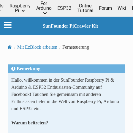
For
ls
Raspberry
Online
Arduino
ESP32
Forum
Wiki
Pi
Tutorial
SunFounder PiCrawler Kit
Mit EzBlock arbeiten
Fernsteuerung
Bemerkung
Hallo, willkommen in der SunFounder Raspberry Pi &
Arduino & ESP32 Enthusiasten-Community auf
Facebook! Tauchen Sie gemeinsam mit anderen
Enthusiasten tiefer in die Welt von Raspberry Pi, Arduino
und ESP32 ein.
Warum beitreten?