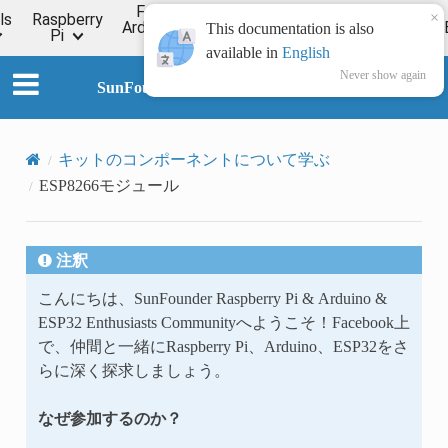
For
×
ls
Raspberry
Online
Arduino
ESP32
Forum
Wiki
This documentation is also
Pi
Tutorial
available in
English
Never show again
SunFounder Universal Maker Sensor Kit
キットのコンポーネントについて学ぶ
ESP8266モジュール
注釈
こんにちは、SunFounder Raspberry Pi & Arduino &
ESP32 Enthusiasts Communityへようこそ！Facebook上
で、仲間と一緒にRaspberry Pi、Arduino、ESP32をさ
らに深く探求しましょう。
なぜ参加するのか？