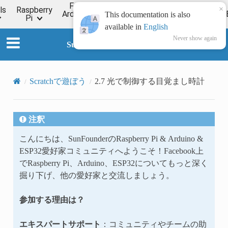
For
×
ls
Raspberry
Online
Arduino
ESP32
Forum
Wiki
This documentation is also
Pi
Tutorial
available in
English
Never show again
SunFounder ESP32 Starter Kit
Scratchで遊ぼう
2.7 光で制御する目覚まし時計
注釈
こんにちは、SunFounderのRaspberry Pi & Arduino &
ESP32愛好家コミュニティへようこそ！Facebook上
でRaspberry Pi、Arduino、ESP32についてもっと深く
掘り下げ、他の愛好家と交流しましょう。
参加する理由は？
エキスパートサポート
：コミュニティやチームの助