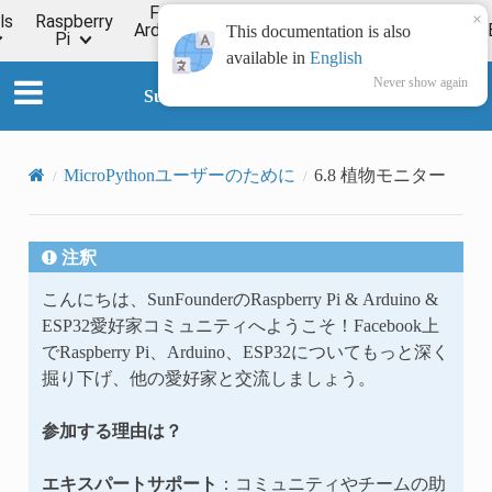
For
×
ls
Raspberry
Online
Arduino
ESP32
Forum
Wiki
This documentation is also
Pi
Tutorial
available in
English
Never show again
SunFounder ESP32 Starter Kit
MicroPythonユーザーのために
6.8 植物モニター
注釈
こんにちは、SunFounderのRaspberry Pi & Arduino &
ESP32愛好家コミュニティへようこそ！Facebook上
でRaspberry Pi、Arduino、ESP32についてもっと深く
掘り下げ、他の愛好家と交流しましょう。
参加する理由は？
エキスパートサポート
：コミュニティやチームの助