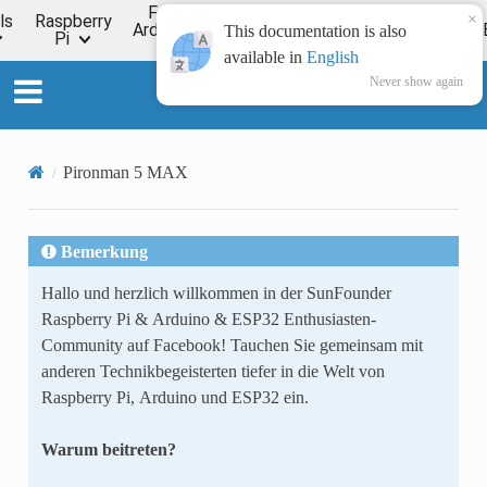
For
×
ls
Raspberry
Online
Arduino
ESP32
Forum
Wiki
This documentation is also
Pi
Tutorial
available in
English
Never show again
SunFounder Pironman 5
Pironman 5 MAX
Bemerkung
Hallo und herzlich willkommen in der SunFounder
Raspberry Pi & Arduino & ESP32 Enthusiasten-
Community auf Facebook! Tauchen Sie gemeinsam mit
anderen Technikbegeisterten tiefer in die Welt von
Raspberry Pi, Arduino und ESP32 ein.
Warum beitreten?