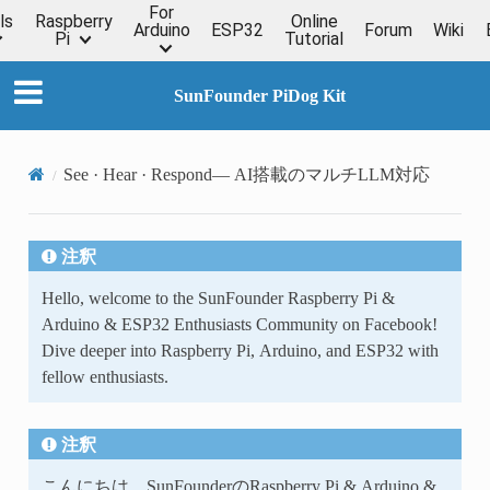
For
ls
Raspberry
Online
Arduino
ESP32
Forum
Wiki
Pi
Tutorial
SunFounder PiDog Kit
See · Hear · Respond— AI搭載のマルチLLM対応
注釈
Hello, welcome to the SunFounder Raspberry Pi &
Arduino & ESP32 Enthusiasts Community on Facebook!
Dive deeper into Raspberry Pi, Arduino, and ESP32 with
fellow enthusiasts.
注釈
こんにちは、SunFounderのRaspberry Pi & Arduino &