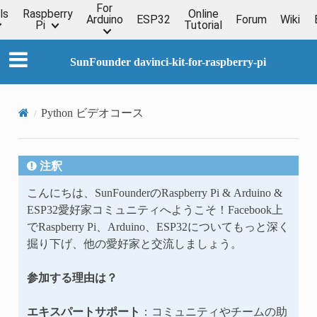
For
ls
Raspberry
Online
Arduino
ESP32
Forum
Wiki
Pi
Tutorial
SunFounder davinci-kit-for-raspberry-pi
Python ビデオコース
注釈
こんにちは、SunFounderのRaspberry Pi & Arduino &
ESP32愛好家コミュニティへようこそ！Facebook上
でRaspberry Pi、Arduino、ESP32についてもっと深く
掘り下げ、他の愛好家と交流しましょう。
参加する理由は？
エキスパートサポート
：コミュニティやチームの助