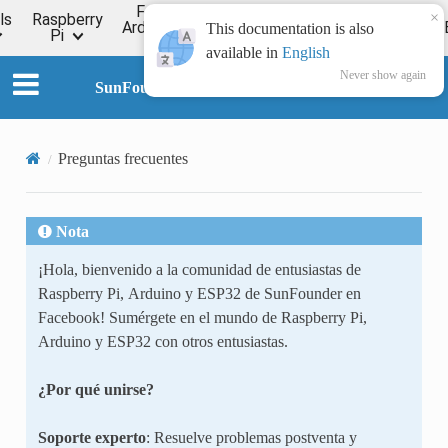
For
×
ls
Raspberry
Online
Arduino
ESP32
Forum
Wiki
This documentation is also
Pi
Tutorial
available in
English
Never show again
SunFounder GalaxyRVR Kit for Arduino
Preguntas frecuentes
Nota
¡Hola, bienvenido a la comunidad de entusiastas de
Raspberry Pi, Arduino y ESP32 de SunFounder en
Facebook! Sumérgete en el mundo de Raspberry Pi,
Arduino y ESP32 con otros entusiastas.
¿Por qué unirse?
Soporte experto
: Resuelve problemas postventa y