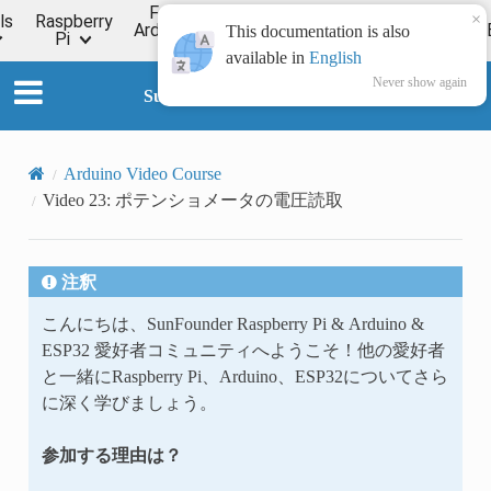
For
×
ls
Raspberry
Online
Arduino
ESP32
Forum
Wiki
This documentation is also
Pi
Tutorial
available in
English
Never show again
SunFounder ESP32 Starter Kit
Arduino Video Course
Video 23: ポテンショメータの電圧読取
注釈
こんにちは、SunFounder Raspberry Pi & Arduino &
ESP32 愛好者コミュニティへようこそ！他の愛好者
と一緒にRaspberry Pi、Arduino、ESP32についてさら
に深く学びましょう。
参加する理由は？